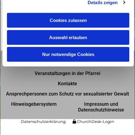
Details zeigen
s
a
u
Cookies zulassen
s
w
Auswahl erlauben
a
h
l
Nur notwendige Cookies
Gottesdienste in der Pfarrei
Veranstaltungen in der Pfarrei
Kontakte
Ansprechpersonen zum Schutz vor sexualisierter Gewalt
Hinweisgebersystem
Impressum und
Datenschutzhinweise
Datenschutzerklärung
ChurchDesk-Login