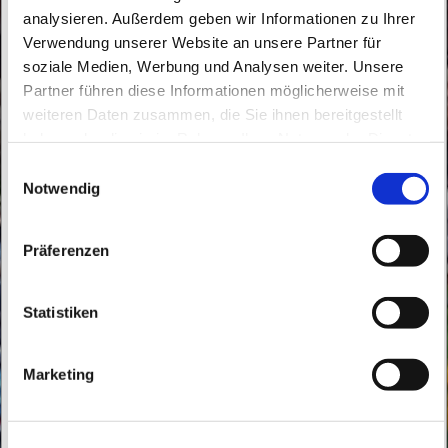
analysieren. Außerdem geben wir Informationen zu Ihrer
Verwendung unserer Website an unsere Partner für
soziale Medien, Werbung und Analysen weiter. Unsere
Partner führen diese Informationen möglicherweise mit
weiteren Daten zusammen, die Sie ihnen bereitgestellt
Sonntag, 31. Januar 2027, 11:15 Uhr
haben oder die sie im Rahmen Ihrer Nutzung der Dienste
gesammelt haben.
E
Buchholz, Eddastraße 13, 13127 Berlin
Notwendig
i
n
w
Präferenzen
i
l
l
Statistiken
i
g
Marketing
u
n
g