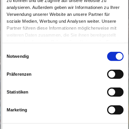
zu können und die Zugriffe auf unsere Website zu
analysieren. Außerdem geben wir Informationen zu Ihrer
Verwendung unserer Website an unsere Partner für
soziale Medien, Werbung und Analysen weiter. Unsere
Partner führen diese Informationen möglicherweise mit
Sonntag, 31. Oktober 2027, 11:15 Uhr
weiteren Daten zusammen, die Sie ihnen bereitgestellt
haben oder die sie im Rahmen Ihrer Nutzung der Dienste
gesammelt haben.
Buchholz, Eddastraße 13, 13127 Berlin
E
Notwendig
i
n
w
Präferenzen
i
l
l
Statistiken
i
g
Marketing
u
n
g