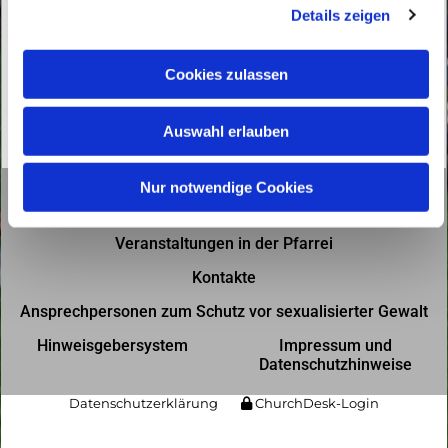
Details zeigen
s
a
u
Cookies zulassen
s
w
Auswahl erlauben
a
h
l
Nur notwendige Cookies
Gottesdienste in der Pfarrei
Veranstaltungen in der Pfarrei
Kontakte
Ansprechpersonen zum Schutz vor sexualisierter Gewalt
Hinweisgebersystem
Impressum und
Datenschutzhinweise
Datenschutzerklärung
ChurchDesk-Login