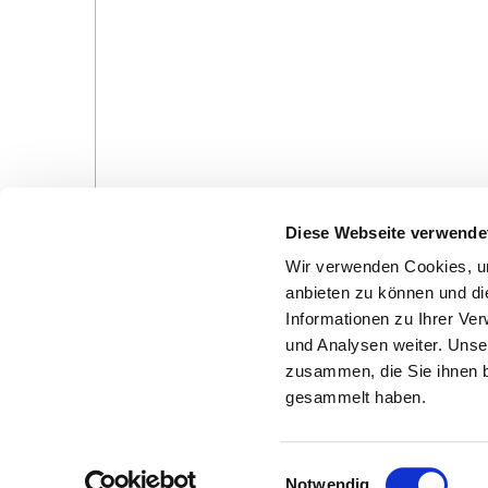
Diese Webseite verwende
Wir verwenden Cookies, um
anbieten zu können und di
Informationen zu Ihrer Ve
und Analysen weiter. Unse
Gottesdienste in der Pfarrei
Veranstaltungen in d
zusammen, die Sie ihnen b
Pfarrei
gesammelt haben.
E
Notwendig