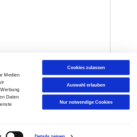
Cookies zulassen
le Medien
ir
Auswahl erlauben
, Werbung
ren Daten
Hinweisgebersystem
Impressum und
Nur notwendige Cookies
ienste
Datenschutzhinweise
g
Details zeigen