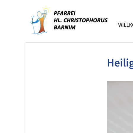
WILL
Heili