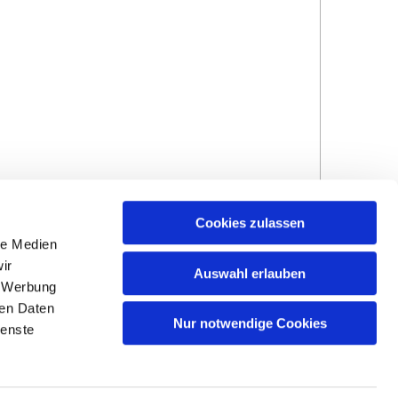
Cookies zulassen
le Medien
ir
Auswahl erlauben
, Werbung
ren Daten
Hinweisgebersystem
Impressum und
Nur notwendige Cookies
ienste
Datenschutzhinweise