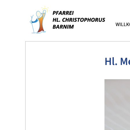
WILL
Hl. M