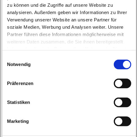
zu können und die Zugriffe auf unsere Website zu
analysieren. Außerdem geben wir Informationen zu Ihrer
Verwendung unserer Website an unsere Partner für
soziale Medien, Werbung und Analysen weiter. Unsere
Partner führen diese Informationen möglicherweise mit
Sonntag, 26. Dezember 2027, 10:30 Uhr
weiteren Daten zusammen, die Sie ihnen bereitgestellt
haben oder die sie im Rahmen Ihrer Nutzung der Dienste
St. Peter und Paul, Schicklerstraße 7,
gesammelt haben.
E
16225 Eberswalde
Notwendig
i
n
w
Präferenzen
i
l
l
Statistiken
i
g
Marketing
u
n