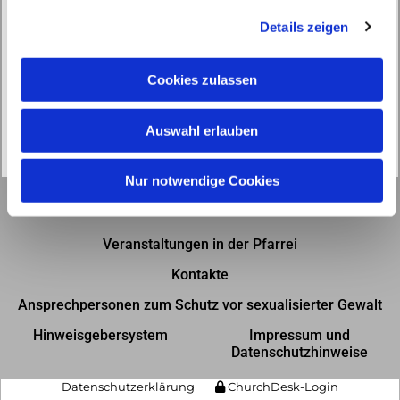
g
Details zeigen
s
a
u
Cookies zulassen
s
w
Auswahl erlauben
a
h
l
Nur notwendige Cookies
Gottesdienste in der Pfarrei
Veranstaltungen in der Pfarrei
Kontakte
Ansprechpersonen zum Schutz vor sexualisierter Gewalt
Hinweisgebersystem
Impressum und
Datenschutzhinweise
Datenschutzerklärung
ChurchDesk-Login