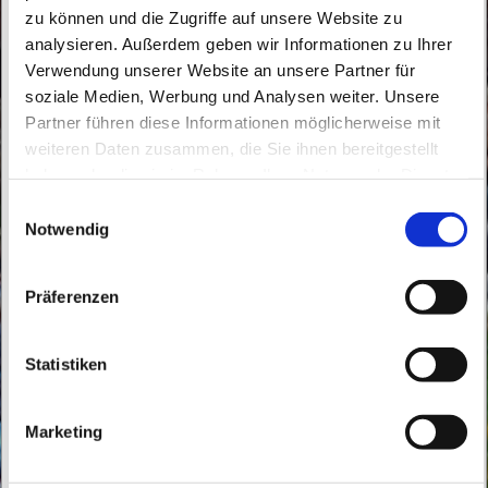
zu können und die Zugriffe auf unsere Website zu
analysieren. Außerdem geben wir Informationen zu Ihrer
Verwendung unserer Website an unsere Partner für
soziale Medien, Werbung und Analysen weiter. Unsere
Partner führen diese Informationen möglicherweise mit
Sonntag, 13. Dezember 2026, 08:30 Uhr
weiteren Daten zusammen, die Sie ihnen bereitgestellt
haben oder die sie im Rahmen Ihrer Nutzung der Dienste
St. Theresia vom Kinde Jesu,
gesammelt haben.
E
Bahnhofstraße 5, 16227 Eberswalde
Notwendig
i
n
w
Präferenzen
i
l
l
Statistiken
i
g
Marketing
u
n