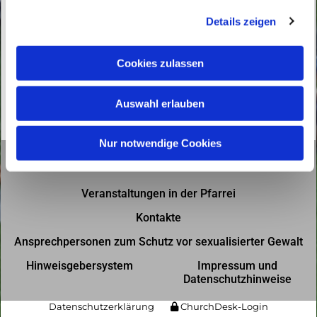
g
Details zeigen
s
a
u
Cookies zulassen
s
w
Auswahl erlauben
a
h
l
Nur notwendige Cookies
Gottesdienste in der Pfarrei
Veranstaltungen in der Pfarrei
Kontakte
Ansprechpersonen zum Schutz vor sexualisierter Gewalt
Hinweisgebersystem
Impressum und
Datenschutzhinweise
Datenschutzerklärung
ChurchDesk-Login