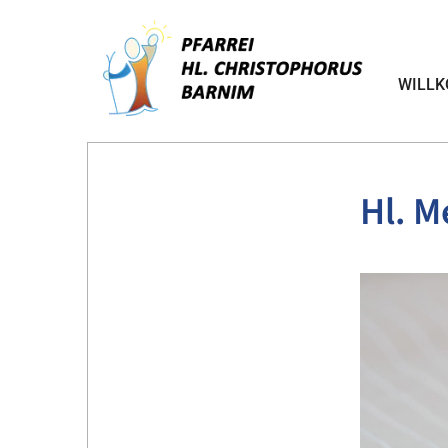
WILL
Hl. M