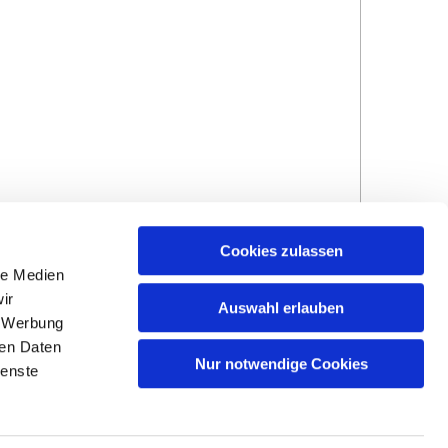
Cookies zulassen
le Medien
ir
Auswahl erlauben
, Werbung
ren Daten
Hinweisgebersystem
Impressum und
Nur notwendige Cookies
ienste
Datenschutzhinweise