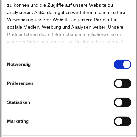
zu können und die Zugriffe auf unsere Website zu
analysieren. Außerdem geben wir Informationen zu Ihrer
Verwendung unserer Website an unsere Partner für
soziale Medien, Werbung und Analysen weiter. Unsere
Partner führen diese Informationen möglicherweise mit
Mittwoch, 28. April 2027, 09:00 Uhr
weiteren Daten zusammen, die Sie ihnen bereitgestellt
haben oder die sie im Rahmen Ihrer Nutzung der Dienste
St. Marien Biesenthal, Bahnhofstraße
gesammelt haben.
E
161, 16359 Biesenthal
Notwendig
i
n
w
Präferenzen
i
l
l
Statistiken
i
g
Marketing
u
n