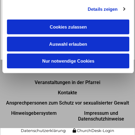
g
Details zeigen
s
a
u
Cookies zulassen
s
w
Auswahl erlauben
a
h
l
Nur notwendige Cookies
Gottesdienste in der Pfarrei
Veranstaltungen in der Pfarrei
Kontakte
Ansprechpersonen zum Schutz vor sexualisierter Gewalt
Hinweisgebersystem
Impressum und
Datenschutzhinweise
Datenschutzerklärung
ChurchDesk-Login