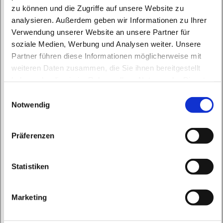
zu können und die Zugriffe auf unsere Website zu
analysieren. Außerdem geben wir Informationen zu Ihrer
Verwendung unserer Website an unsere Partner für
soziale Medien, Werbung und Analysen weiter. Unsere
Partner führen diese Informationen möglicherweise mit
Mittwoch, 23. Juni 2027, 09:00 Uhr
weiteren Daten zusammen, die Sie ihnen bereitgestellt
haben oder die sie im Rahmen Ihrer Nutzung der Dienste
St. Marien Biesenthal, Bahnhofstraße
gesammelt haben.
E
161, 16359 Biesenthal
Notwendig
i
n
w
Präferenzen
i
l
l
Statistiken
i
g
Marketing
u
n