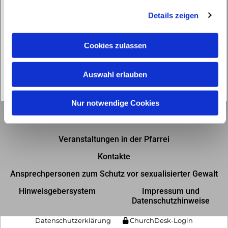
g
Details zeigen
s
a
u
Cookies zulassen
s
w
Auswahl erlauben
a
h
l
Nur notwendige Cookies
Gottesdienste in der Pfarrei
Veranstaltungen in der Pfarrei
Kontakte
Ansprechpersonen zum Schutz vor sexualisierter Gewalt
Hinweisgebersystem
Impressum und
Datenschutzhinweise
Datenschutzerklärung
ChurchDesk-Login