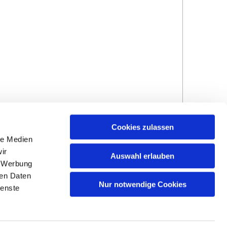
Cookies zulassen
le Medien
ir
Auswahl erlauben
, Werbung
ren Daten
Hinweisgebersystem
Impressum und
Nur notwendige Cookies
ienste
Datenschutzhinweise