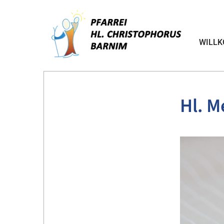
WILL
Hl. M