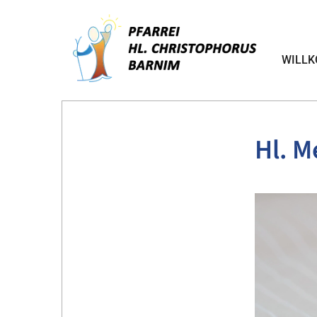
WILL
Hl. M