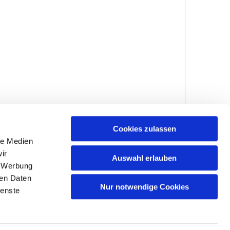
Cookies zulassen
le Medien
ir
Auswahl erlauben
, Werbung
ren Daten
Hinweisgebersystem
Impressum und
Nur notwendige Cookies
ienste
Datenschutzhinweise