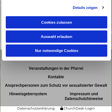
g
Details zeigen
s
a
u
Cookies zulassen
s
w
Auswahl erlauben
a
h
l
Nur notwendige Cookies
Gottesdienste in der Pfarrei
Veranstaltungen in der Pfarrei
Kontakte
Ansprechpersonen zum Schutz vor sexualisierter Gewalt
Hinweisgebersystem
Impressum und
Datenschutzhinweise
Datenschutzerklärung
ChurchDesk-Login