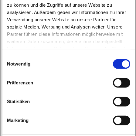
zu können und die Zugriffe auf unsere Website zu
analysieren. Außerdem geben wir Informationen zu Ihrer
Verwendung unserer Website an unsere Partner für
soziale Medien, Werbung und Analysen weiter. Unsere
Partner führen diese Informationen möglicherweise mit
Dienstag, 7. Dezember 2027, 09:00 Uhr
weiteren Daten zusammen, die Sie ihnen bereitgestellt
haben oder die sie im Rahmen Ihrer Nutzung der Dienste
Mater Dolorosa, Röbellweg 59/61, 13125
gesammelt haben.
E
Berlin
Notwendig
i
n
w
Präferenzen
i
l
l
Statistiken
i
g
Marketing
u
n