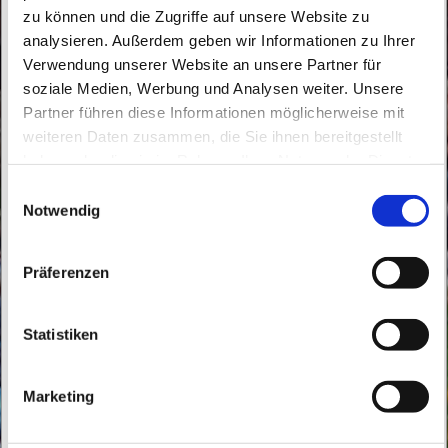
zu können und die Zugriffe auf unsere Website zu
analysieren. Außerdem geben wir Informationen zu Ihrer
Verwendung unserer Website an unsere Partner für
soziale Medien, Werbung und Analysen weiter. Unsere
Partner führen diese Informationen möglicherweise mit
Sonntag, 14. November 2027, 08:30 Uhr
weiteren Daten zusammen, die Sie ihnen bereitgestellt
haben oder die sie im Rahmen Ihrer Nutzung der Dienste
St. Theresia vom Kinde Jesu,
gesammelt haben.
E
Bahnhofstraße 5, 16227 Eberswalde
Notwendig
i
n
w
Präferenzen
i
l
l
Statistiken
i
g
Marketing
u
n