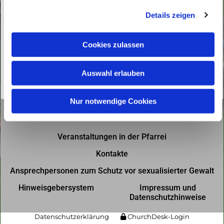
g
Details zeigen
s
a
u
Cookies zulassen
s
w
Auswahl erlauben
a
h
l
Nur notwendige Cookies
Gottesdienste in der Pfarrei
Veranstaltungen in der Pfarrei
Kontakte
Ansprechpersonen zum Schutz vor sexualisierter Gewalt
Hinweisgebersystem
Impressum und
Datenschutzhinweise
Datenschutzerklärung
ChurchDesk-Login