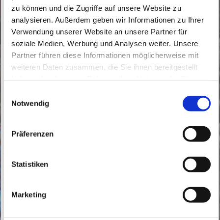
zu können und die Zugriffe auf unsere Website zu
analysieren. Außerdem geben wir Informationen zu Ihrer
Verwendung unserer Website an unsere Partner für
soziale Medien, Werbung und Analysen weiter. Unsere
Partner führen diese Informationen möglicherweise mit
Sonntag, 19. Dezember 2027, 08:30 Uhr
weiteren Daten zusammen, die Sie ihnen bereitgestellt
haben oder die sie im Rahmen Ihrer Nutzung der Dienste
St. Theresia vom Kinde Jesu,
gesammelt haben.
E
Bahnhofstraße 5, 16227 Eberswalde
Notwendig
i
n
w
Präferenzen
i
l
l
Statistiken
i
g
Marketing
u
n