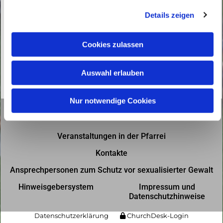
g
Details zeigen
s
a
u
Cookies zulassen
s
w
Auswahl erlauben
a
h
l
Nur notwendige Cookies
Gottesdienste in der Pfarrei
Veranstaltungen in der Pfarrei
Kontakte
Ansprechpersonen zum Schutz vor sexualisierter Gewalt
Hinweisgebersystem
Impressum und
Datenschutzhinweise
Datenschutzerklärung
ChurchDesk-Login