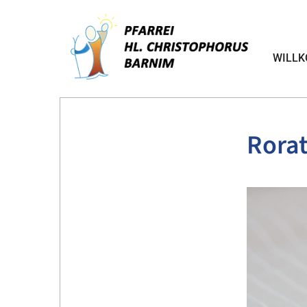
WILL
Rora