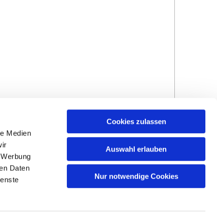
Cookies zulassen
le Medien
ir
Auswahl erlauben
, Werbung
ren Daten
Hinweisgebersystem
Impressum und
Nur notwendige Cookies
ienste
Datenschutzhinweise