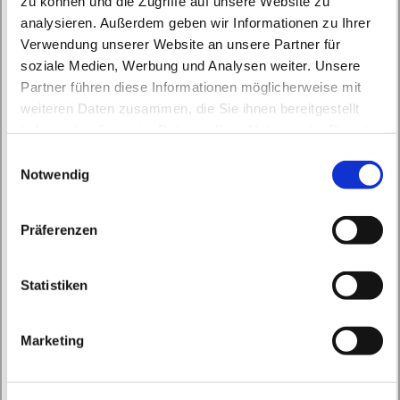
zu können und die Zugriffe auf unsere Website zu
analysieren. Außerdem geben wir Informationen zu Ihrer
Verwendung unserer Website an unsere Partner für
soziale Medien, Werbung und Analysen weiter. Unsere
Partner führen diese Informationen möglicherweise mit
Mittwoch, 16. September 2026, 09:00 Uhr
weiteren Daten zusammen, die Sie ihnen bereitgestellt
haben oder die sie im Rahmen Ihrer Nutzung der Dienste
gesammelt haben.
Buchholz, Eddastraße 13, 13127 Berlin
E
Notwendig
i
n
w
Präferenzen
i
l
l
Statistiken
i
g
Marketing
u
n
g