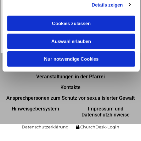
Details zeigen
s
a
u
Cookies zulassen
s
w
Auswahl erlauben
a
h
l
Nur notwendige Cookies
Gottesdienste in der Pfarrei
Veranstaltungen in der Pfarrei
Kontakte
Ansprechpersonen zum Schutz vor sexualisierter Gewalt
Hinweisgebersystem
Impressum und
Datenschutzhinweise
Datenschutzerklärung
ChurchDesk-Login