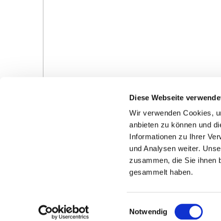
Diese Webseite verwende
Wir verwenden Cookies, um
anbieten zu können und di
Informationen zu Ihrer Ve
und Analysen weiter. Unse
zusammen, die Sie ihnen b
Gottesdienste in der Pfarrei
Veranstaltungen in d
gesammelt haben.
Pfarrei
E
Notwendig
i