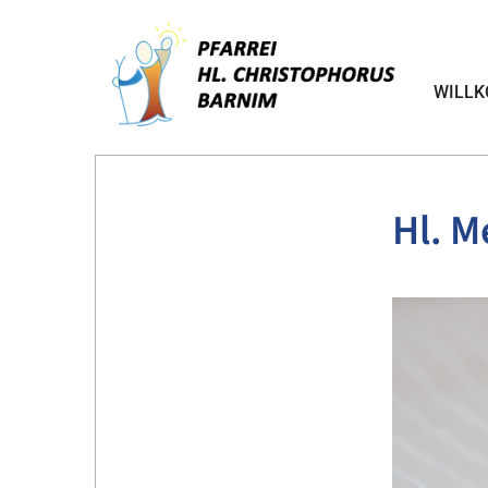
WILL
Hl. M