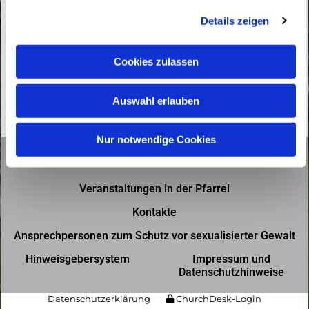
g
Details zeigen
s
a
u
Cookies zulassen
s
w
Auswahl erlauben
a
h
l
Nur notwendige Cookies
Gottesdienste in der Pfarrei
Veranstaltungen in der Pfarrei
Kontakte
Ansprechpersonen zum Schutz vor sexualisierter Gewalt
Hinweisgebersystem
Impressum und
Datenschutzhinweise
Datenschutzerklärung
ChurchDesk-Login