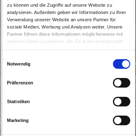
zu können und die Zugriffe auf unsere Website zu
analysieren. Außerdem geben wir Informationen zu Ihrer
Verwendung unserer Website an unsere Partner für
soziale Medien, Werbung und Analysen weiter. Unsere
Partner führen diese Informationen möglicherweise mit
Sonntag, 23. Mai 2027, 10:00 Uhr
weiteren Daten zusammen, die Sie ihnen bereitgestellt
haben oder die sie im Rahmen Ihrer Nutzung der Dienste
Herz Jesu Bernau, Bahnhofstraße 9,
gesammelt haben.
E
16321 Bernau bei Berlin
Notwendig
i
n
w
Präferenzen
i
l
l
Statistiken
i
g
Marketing
u
n