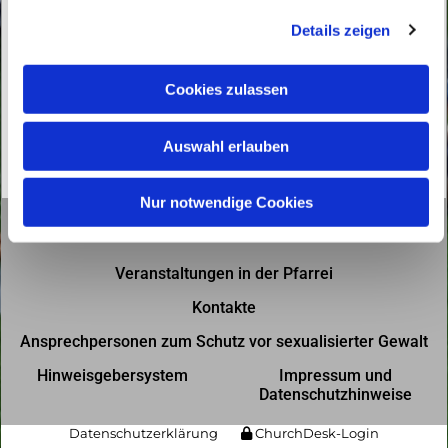
g
Details zeigen
s
a
u
Cookies zulassen
s
w
Auswahl erlauben
a
h
l
Nur notwendige Cookies
Gottesdienste in der Pfarrei
Veranstaltungen in der Pfarrei
Kontakte
Ansprechpersonen zum Schutz vor sexualisierter Gewalt
Hinweisgebersystem
Impressum und
Datenschutzhinweise
Datenschutzerklärung
ChurchDesk-Login