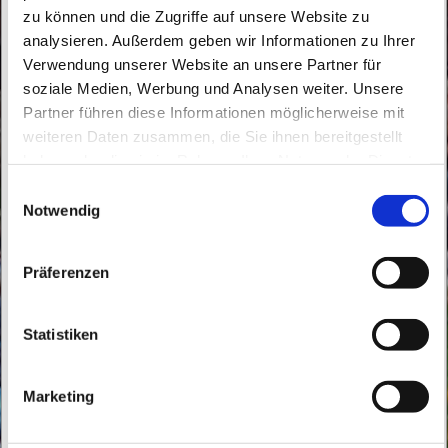
zu können und die Zugriffe auf unsere Website zu
analysieren. Außerdem geben wir Informationen zu Ihrer
Verwendung unserer Website an unsere Partner für
soziale Medien, Werbung und Analysen weiter. Unsere
Partner führen diese Informationen möglicherweise mit
Sonntag, 6. Juni 2027, 10:00 Uhr
weiteren Daten zusammen, die Sie ihnen bereitgestellt
haben oder die sie im Rahmen Ihrer Nutzung der Dienste
Herz Jesu Bernau, Bahnhofstraße 9,
gesammelt haben.
E
16321 Bernau bei Berlin
Notwendig
i
n
w
Präferenzen
i
l
l
Statistiken
i
g
Marketing
u
n