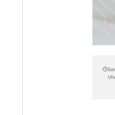
Son
Uh