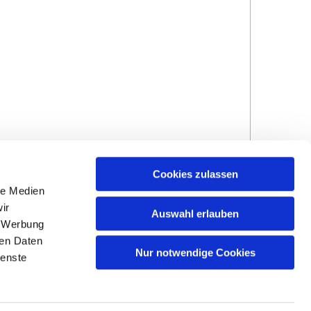
Cookies zulassen
le Medien
ir
Auswahl erlauben
, Werbung
ren Daten
Hinweisgebersystem
Impressum und
Nur notwendige Cookies
ienste
Datenschutzhinweise