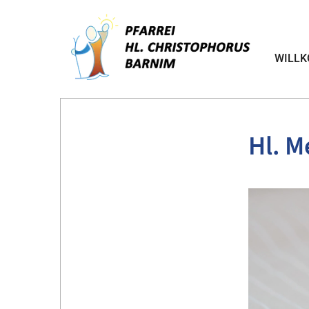
WILL
Hl. M