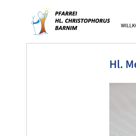
WILL
Hl. M