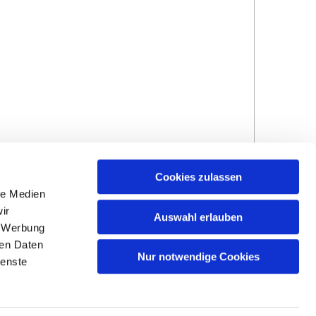
Cookies zulassen
le Medien
ir
Auswahl erlauben
, Werbung
ren Daten
Hinweisgebersystem
Impressum und
Nur notwendige Cookies
ienste
Datenschutzhinweise