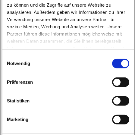
zu können und die Zugriffe auf unsere Website zu
analysieren. Außerdem geben wir Informationen zu Ihrer
Verwendung unserer Website an unsere Partner für
soziale Medien, Werbung und Analysen weiter. Unsere
Partner führen diese Informationen möglicherweise mit
Freitag, 18. Juni 2027, 18:00 Uhr
weiteren Daten zusammen, die Sie ihnen bereitgestellt
haben oder die sie im Rahmen Ihrer Nutzung der Dienste
Herz Jesu Bernau, Bahnhofstraße 9,
gesammelt haben.
E
16321 Bernau bei Berlin
Notwendig
i
n
w
Präferenzen
i
l
l
Statistiken
i
g
Marketing
u
n