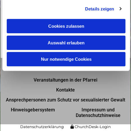
g
Details zeigen
s
a
u
Cookies zulassen
s
w
Auswahl erlauben
a
h
l
Nur notwendige Cookies
Gottesdienste in der Pfarrei
Veranstaltungen in der Pfarrei
Kontakte
Ansprechpersonen zum Schutz vor sexualisierter Gewalt
Hinweisgebersystem
Impressum und
Datenschutzhinweise
Datenschutzerklärung
ChurchDesk-Login