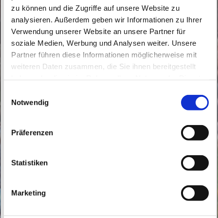
zu können und die Zugriffe auf unsere Website zu
analysieren. Außerdem geben wir Informationen zu Ihrer
Verwendung unserer Website an unsere Partner für
soziale Medien, Werbung und Analysen weiter. Unsere
Partner führen diese Informationen möglicherweise mit
Sonntag, 3. Januar 2027, 08:30 Uhr
weiteren Daten zusammen, die Sie ihnen bereitgestellt
haben oder die sie im Rahmen Ihrer Nutzung der Dienste
St. Marien Biesenthal, Bahnhofstraße
gesammelt haben.
E
161, 16359 Biesenthal
Notwendig
i
n
w
Präferenzen
i
l
l
Statistiken
i
g
Marketing
u
n