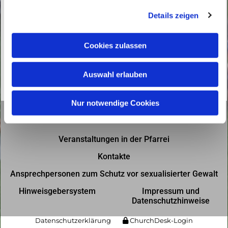
g
Details zeigen
s
a
u
Cookies zulassen
s
w
Auswahl erlauben
a
h
l
Nur notwendige Cookies
Gottesdienste in der Pfarrei
Veranstaltungen in der Pfarrei
Kontakte
Ansprechpersonen zum Schutz vor sexualisierter Gewalt
Hinweisgebersystem
Impressum und
Datenschutzhinweise
Datenschutzerklärung
ChurchDesk-Login