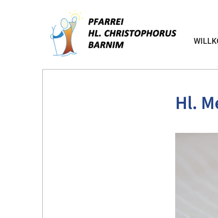
WILL
Hl. M