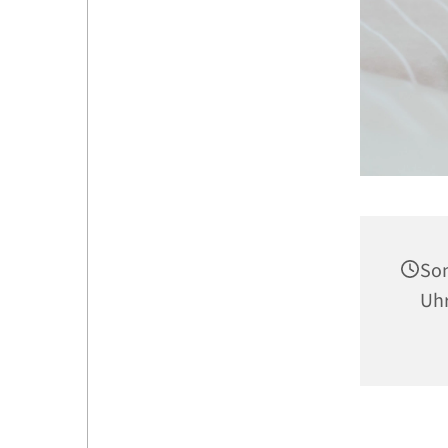
Son
Uh