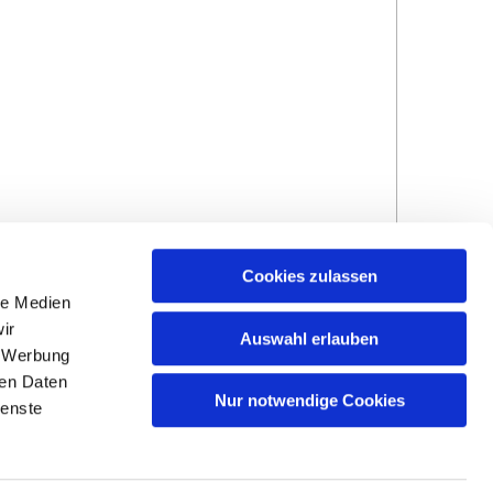
Cookies zulassen
le Medien
ir
Auswahl erlauben
, Werbung
ren Daten
Hinweisgebersystem
Impressum und
Nur notwendige Cookies
ienste
Datenschutzhinweise