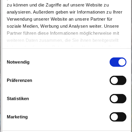
zu können und die Zugriffe auf unsere Website zu
analysieren. Außerdem geben wir Informationen zu Ihrer
Verwendung unserer Website an unsere Partner für
soziale Medien, Werbung und Analysen weiter. Unsere
Partner führen diese Informationen möglicherweise mit
Sonntag, 4. Juli 2027, 08:30 Uhr
weiteren Daten zusammen, die Sie ihnen bereitgestellt
haben oder die sie im Rahmen Ihrer Nutzung der Dienste
St. Marien Biesenthal, Bahnhofstraße
gesammelt haben.
E
161, 16359 Biesenthal
Notwendig
i
n
w
Präferenzen
i
l
l
Statistiken
i
g
Marketing
u
n