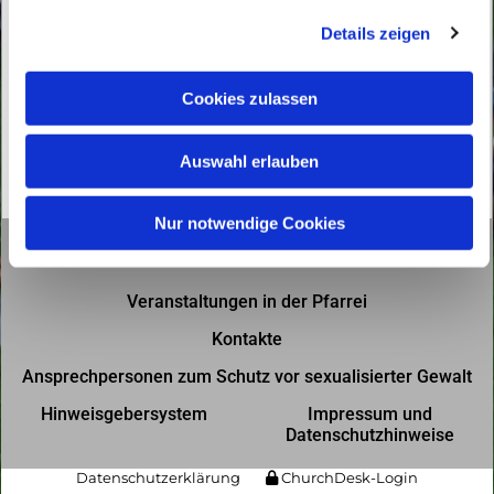
g
Details zeigen
s
a
u
Cookies zulassen
s
w
Auswahl erlauben
a
h
l
Nur notwendige Cookies
Gottesdienste in der Pfarrei
Veranstaltungen in der Pfarrei
Kontakte
Ansprechpersonen zum Schutz vor sexualisierter Gewalt
Hinweisgebersystem
Impressum und
Datenschutzhinweise
Datenschutzerklärung
ChurchDesk-Login