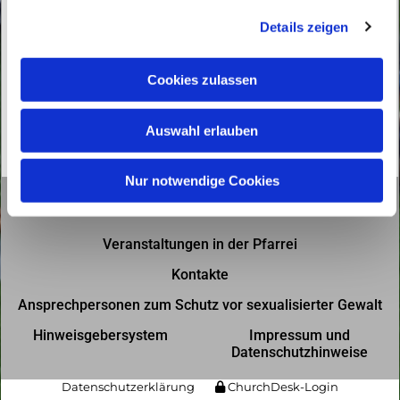
g
Details zeigen
s
a
u
Cookies zulassen
s
w
Auswahl erlauben
a
h
l
Nur notwendige Cookies
Gottesdienste in der Pfarrei
Veranstaltungen in der Pfarrei
Kontakte
Ansprechpersonen zum Schutz vor sexualisierter Gewalt
Hinweisgebersystem
Impressum und
Datenschutzhinweise
Datenschutzerklärung
ChurchDesk-Login