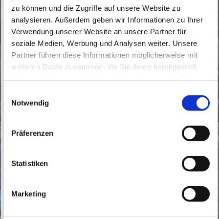
zu können und die Zugriffe auf unsere Website zu
analysieren. Außerdem geben wir Informationen zu Ihrer
Verwendung unserer Website an unsere Partner für
soziale Medien, Werbung und Analysen weiter. Unsere
Partner führen diese Informationen möglicherweise mit
Freitag, 23. Oktober 2026, 17:00 Uhr
weiteren Daten zusammen, die Sie ihnen bereitgestellt
haben oder die sie im Rahmen Ihrer Nutzung der Dienste
St. Theresia vom Kinde Jesu,
gesammelt haben.
E
Bahnhofstraße 5, 16227 Eberswalde
Notwendig
i
n
w
Präferenzen
i
l
l
Statistiken
i
g
Marketing
u
n