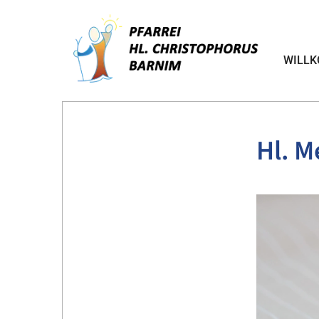
WILL
Hl. M