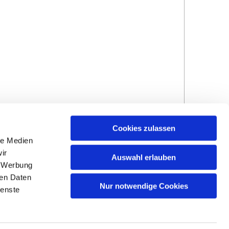
Cookies zulassen
le Medien
ir
Auswahl erlauben
, Werbung
ren Daten
Hinweisgebersystem
Impressum und
Nur notwendige Cookies
ienste
Datenschutzhinweise