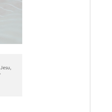
 Jesu,
7