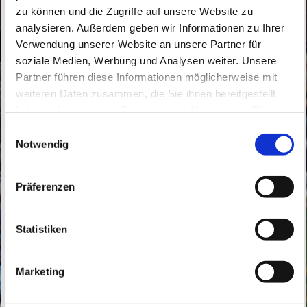
zu können und die Zugriffe auf unsere Website zu
analysieren. Außerdem geben wir Informationen zu Ihrer
Verwendung unserer Website an unsere Partner für
soziale Medien, Werbung und Analysen weiter. Unsere
Partner führen diese Informationen möglicherweise mit
Freitag, 26. März 2027, 17:00 Uhr
weiteren Daten zusammen, die Sie ihnen bereitgestellt
haben oder die sie im Rahmen Ihrer Nutzung der Dienste
St. Theresia vom Kinde Jesu,
gesammelt haben.
E
Bahnhofstraße 5, 16227 Eberswalde
Notwendig
i
n
w
Präferenzen
i
l
l
Statistiken
i
g
Marketing
u
n