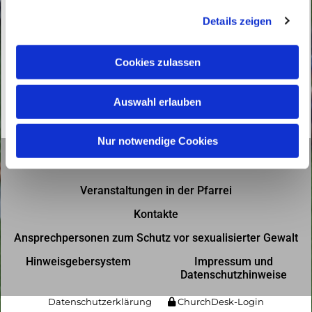
g
Details zeigen
s
a
u
Cookies zulassen
s
w
Auswahl erlauben
a
h
l
Nur notwendige Cookies
Gottesdienste in der Pfarrei
Veranstaltungen in der Pfarrei
Kontakte
Ansprechpersonen zum Schutz vor sexualisierter Gewalt
Hinweisgebersystem
Impressum und
Datenschutzhinweise
Datenschutzerklärung
ChurchDesk-Login