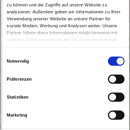
zu können und die Zugriffe auf unsere Website zu
analysieren. Außerdem geben wir Informationen zu Ihrer
Verwendung unserer Website an unsere Partner für
soziale Medien, Werbung und Analysen weiter. Unsere
Partner führen diese Informationen möglicherweise mit
Freitag, 10. September 2027, 17:00 Uhr
weiteren Daten zusammen, die Sie ihnen bereitgestellt
haben oder die sie im Rahmen Ihrer Nutzung der Dienste
St. Theresia vom Kinde Jesu,
gesammelt haben.
E
Bahnhofstraße 5, 16227 Eberswalde
Notwendig
i
n
w
Präferenzen
i
l
l
Statistiken
i
g
Marketing
u
n