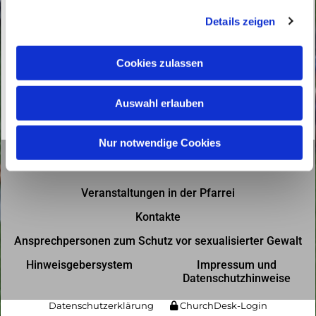
g
Details zeigen
s
a
u
Cookies zulassen
s
w
Auswahl erlauben
a
h
l
Nur notwendige Cookies
Gottesdienste in der Pfarrei
Veranstaltungen in der Pfarrei
Kontakte
Ansprechpersonen zum Schutz vor sexualisierter Gewalt
Hinweisgebersystem
Impressum und
Datenschutzhinweise
Datenschutzerklärung
ChurchDesk-Login