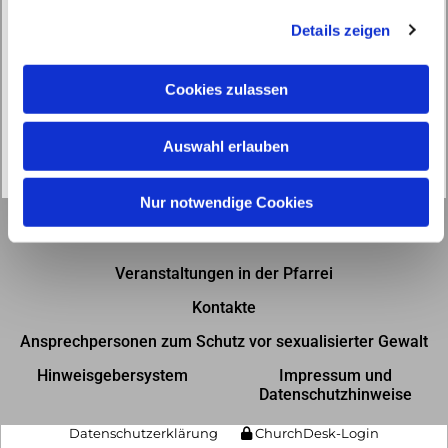
g
Details zeigen
s
a
u
Cookies zulassen
s
w
Auswahl erlauben
a
h
l
Nur notwendige Cookies
Gottesdienste in der Pfarrei
Veranstaltungen in der Pfarrei
Kontakte
Ansprechpersonen zum Schutz vor sexualisierter Gewalt
Hinweisgebersystem
Impressum und
Datenschutzhinweise
Datenschutzerklärung
ChurchDesk-Login