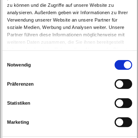
zu können und die Zugriffe auf unsere Website zu
analysieren. Außerdem geben wir Informationen zu Ihrer
Verwendung unserer Website an unsere Partner für
soziale Medien, Werbung und Analysen weiter. Unsere
Partner führen diese Informationen möglicherweise mit
Mittwoch, 8. Dezember 2027, 09:00 Uhr
weiteren Daten zusammen, die Sie ihnen bereitgestellt
haben oder die sie im Rahmen Ihrer Nutzung der Dienste
St. Marien Biesenthal, Bahnhofstraße
gesammelt haben.
E
161, 16359 Biesenthal
Notwendig
i
n
w
Präferenzen
i
l
l
Statistiken
i
g
Marketing
u
n