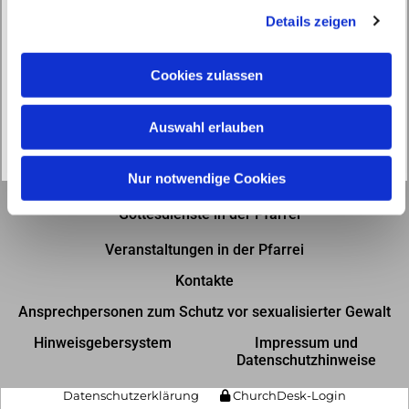
Details zeigen
s
a
u
Cookies zulassen
s
w
Auswahl erlauben
a
h
l
Nur notwendige Cookies
Gottesdienste in der Pfarrei
Veranstaltungen in der Pfarrei
Kontakte
Ansprechpersonen zum Schutz vor sexualisierter Gewalt
Hinweisgebersystem
Impressum und
Datenschutzhinweise
Datenschutzerklärung
ChurchDesk-Login