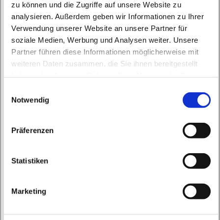
zu können und die Zugriffe auf unsere Website zu
analysieren. Außerdem geben wir Informationen zu Ihrer
Verwendung unserer Website an unsere Partner für
soziale Medien, Werbung und Analysen weiter. Unsere
Partner führen diese Informationen möglicherweise mit
Mittwoch, 5. Januar 2028, 09:00 Uhr
weiteren Daten zusammen, die Sie ihnen bereitgestellt
haben oder die sie im Rahmen Ihrer Nutzung der Dienste
St. Marien Biesenthal, Bahnhofstraße
gesammelt haben.
E
161, 16359 Biesenthal
Notwendig
i
n
w
Präferenzen
i
l
l
Statistiken
i
g
Marketing
u
n
g