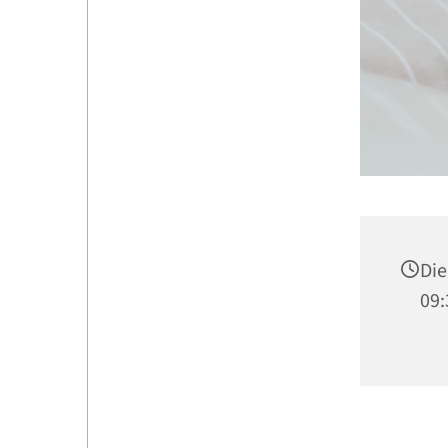
Die
09: