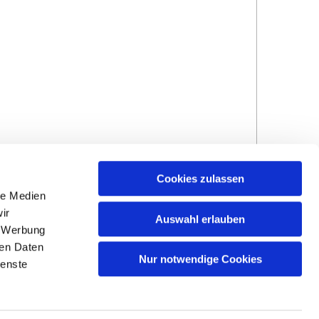
Cookies zulassen
le Medien
ir
Auswahl erlauben
, Werbung
ren Daten
Hinweisgebersystem
Impressum und
Nur notwendige Cookies
ienste
Datenschutzhinweise