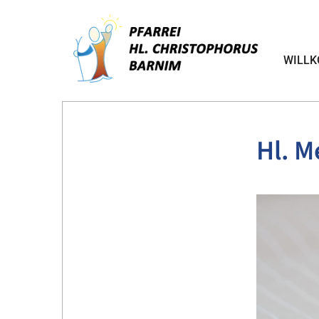
WILL
Hl. M