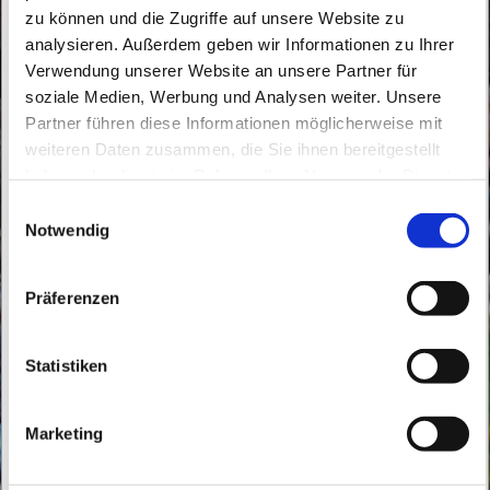
zu können und die Zugriffe auf unsere Website zu
analysieren. Außerdem geben wir Informationen zu Ihrer
Verwendung unserer Website an unsere Partner für
soziale Medien, Werbung und Analysen weiter. Unsere
Partner führen diese Informationen möglicherweise mit
Dienstag, 10. November 2026, 09:30 Uhr
weiteren Daten zusammen, die Sie ihnen bereitgestellt
haben oder die sie im Rahmen Ihrer Nutzung der Dienste
St. Peter und Paul, Schicklerstraße 7,
gesammelt haben.
E
16225 Eberswalde
Notwendig
i
n
w
Präferenzen
i
l
l
Statistiken
i
g
Marketing
u
n