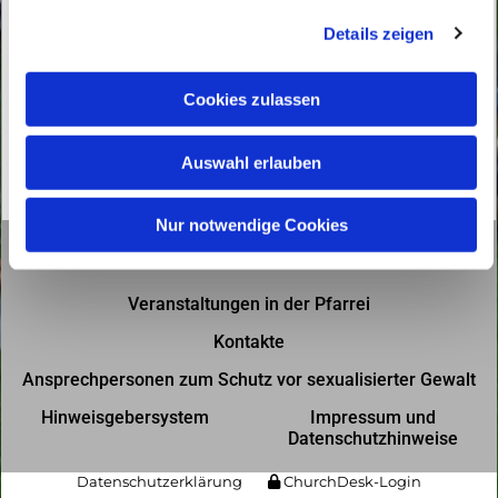
g
Details zeigen
s
a
u
Cookies zulassen
s
w
Auswahl erlauben
a
h
l
Nur notwendige Cookies
Gottesdienste in der Pfarrei
Veranstaltungen in der Pfarrei
Kontakte
Ansprechpersonen zum Schutz vor sexualisierter Gewalt
Hinweisgebersystem
Impressum und
Datenschutzhinweise
Datenschutzerklärung
ChurchDesk-Login