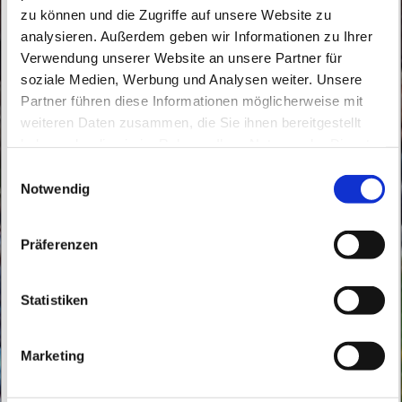
zu können und die Zugriffe auf unsere Website zu
analysieren. Außerdem geben wir Informationen zu Ihrer
Verwendung unserer Website an unsere Partner für
soziale Medien, Werbung und Analysen weiter. Unsere
Partner führen diese Informationen möglicherweise mit
Dienstag, 30. März 2027, 09:30 Uhr
weiteren Daten zusammen, die Sie ihnen bereitgestellt
haben oder die sie im Rahmen Ihrer Nutzung der Dienste
St. Peter und Paul, Schicklerstraße 7,
gesammelt haben.
E
16225 Eberswalde
Notwendig
i
n
w
Präferenzen
i
l
l
Statistiken
i
g
Marketing
u
n