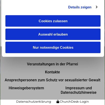
g
Details zeigen
s
a
u
Cookies zulassen
s
w
Auswahl erlauben
a
h
l
Nur notwendige Cookies
Gottesdienste in der Pfarrei
Veranstaltungen in der Pfarrei
Kontakte
Ansprechpersonen zum Schutz vor sexualisierter Gewalt
Hinweisgebersystem
Impressum und
Datenschutzhinweise
Datenschutzerklärung
ChurchDesk-Login