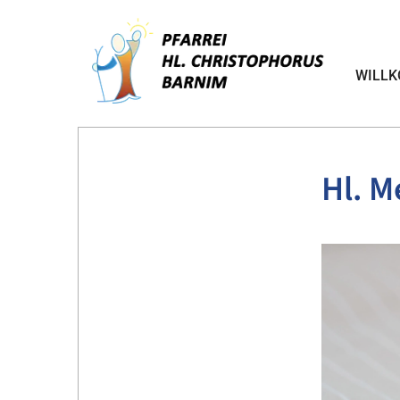
WILL
Hl. M