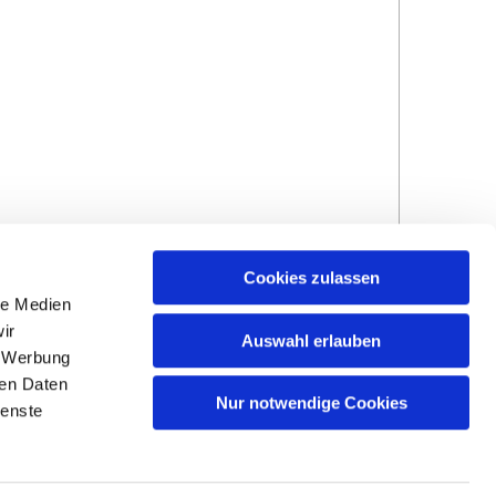
Cookies zulassen
le Medien
ir
Auswahl erlauben
, Werbung
ren Daten
Hinweisgebersystem
Impressum und
Nur notwendige Cookies
ienste
Datenschutzhinweise