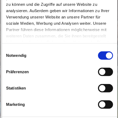
zu können und die Zugriffe auf unsere Website zu
analysieren. Außerdem geben wir Informationen zu Ihrer
Verwendung unserer Website an unsere Partner für
soziale Medien, Werbung und Analysen weiter. Unsere
Partner führen diese Informationen möglicherweise mit
Dienstag, 27. April 2027, 09:30 Uhr
weiteren Daten zusammen, die Sie ihnen bereitgestellt
haben oder die sie im Rahmen Ihrer Nutzung der Dienste
St. Peter und Paul, Schicklerstraße 7,
gesammelt haben.
E
16225 Eberswalde
Notwendig
i
n
w
Präferenzen
i
l
l
Statistiken
i
g
Marketing
u
n