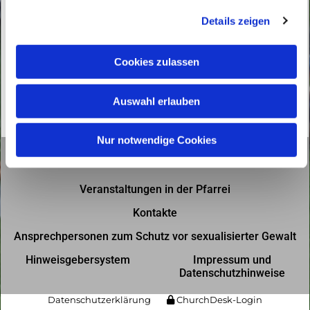
g
Details zeigen
s
a
u
Cookies zulassen
s
w
Auswahl erlauben
a
h
l
Nur notwendige Cookies
Gottesdienste in der Pfarrei
Veranstaltungen in der Pfarrei
Kontakte
Ansprechpersonen zum Schutz vor sexualisierter Gewalt
Hinweisgebersystem
Impressum und
Datenschutzhinweise
Datenschutzerklärung
ChurchDesk-Login