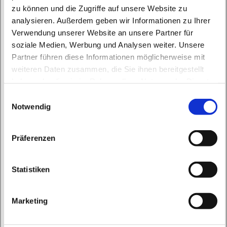
zu können und die Zugriffe auf unsere Website zu
analysieren. Außerdem geben wir Informationen zu Ihrer
Verwendung unserer Website an unsere Partner für
soziale Medien, Werbung und Analysen weiter. Unsere
Partner führen diese Informationen möglicherweise mit
Dienstag, 13. Juli 2027, 09:30 Uhr
weiteren Daten zusammen, die Sie ihnen bereitgestellt
haben oder die sie im Rahmen Ihrer Nutzung der Dienste
St. Peter und Paul, Schicklerstraße 7,
gesammelt haben.
E
16225 Eberswalde
Notwendig
i
n
w
Präferenzen
i
l
l
Statistiken
i
g
Marketing
u
n