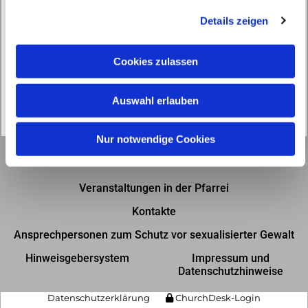
g
Details zeigen
s
a
u
Cookies zulassen
s
w
Auswahl erlauben
a
h
l
Nur notwendige Cookies
Gottesdienste in der Pfarrei
Veranstaltungen in der Pfarrei
Kontakte
Ansprechpersonen zum Schutz vor sexualisierter Gewalt
Hinweisgebersystem
Impressum und
Datenschutzhinweise
Datenschutzerklärung
ChurchDesk-Login