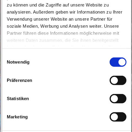
zu können und die Zugriffe auf unsere Website zu
analysieren. Außerdem geben wir Informationen zu Ihrer
Verwendung unserer Website an unsere Partner für
soziale Medien, Werbung und Analysen weiter. Unsere
Partner führen diese Informationen möglicherweise mit
Dienstag, 19. Oktober 2027, 09:30 Uhr
weiteren Daten zusammen, die Sie ihnen bereitgestellt
haben oder die sie im Rahmen Ihrer Nutzung der Dienste
St. Peter und Paul, Schicklerstraße 7,
gesammelt haben.
E
16225 Eberswalde
Notwendig
i
n
w
Präferenzen
i
l
l
Statistiken
i
g
Marketing
u
n