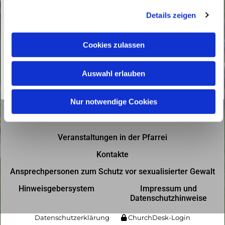
g
Details zeigen
s
a
u
Cookies zulassen
s
w
Auswahl erlauben
a
h
l
Nur notwendige Cookies
Gottesdienste in der Pfarrei
Veranstaltungen in der Pfarrei
Kontakte
Ansprechpersonen zum Schutz vor sexualisierter Gewalt
Hinweisgebersystem
Impressum und
Datenschutzhinweise
Datenschutzerklärung
ChurchDesk-Login