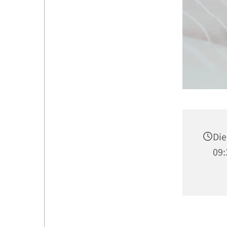
Die
09: