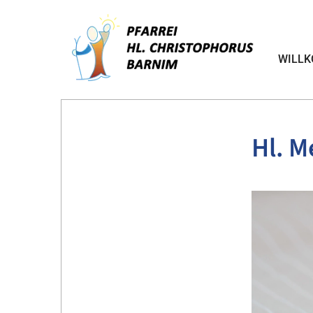
WILL
Hl. M