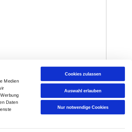
Cookies zulassen
le Medien
ir
Auswahl erlauben
, Werbung
ren Daten
Hinweisgebersystem
Impressum und
Nur notwendige Cookies
ienste
Datenschutzhinweise