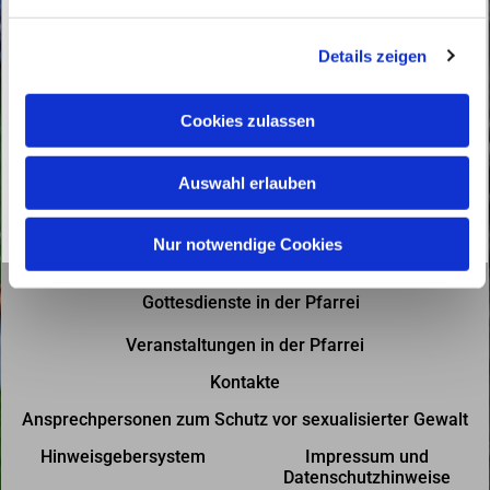
n
g
Details zeigen
s
a
u
Cookies zulassen
s
w
Auswahl erlauben
a
h
l
Nur notwendige Cookies
Gottesdienste in der Pfarrei
Veranstaltungen in der Pfarrei
Kontakte
Ansprechpersonen zum Schutz vor sexualisierter Gewalt
Hinweisgebersystem
Impressum und
Datenschutzhinweise