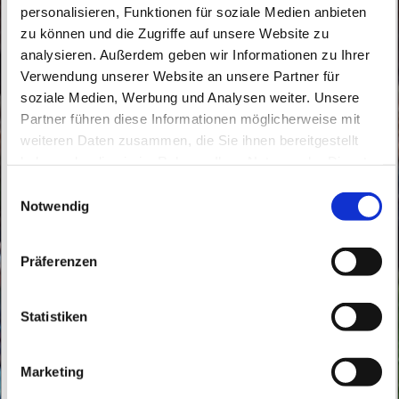
personalisieren, Funktionen für soziale Medien anbieten
zu können und die Zugriffe auf unsere Website zu
analysieren. Außerdem geben wir Informationen zu Ihrer
Verwendung unserer Website an unsere Partner für
soziale Medien, Werbung und Analysen weiter. Unsere
Partner führen diese Informationen möglicherweise mit
weiteren Daten zusammen, die Sie ihnen bereitgestellt
Freitag, 26. Dezember 2036, 10:00 Uhr
haben oder die sie im Rahmen Ihrer Nutzung der Dienste
gesammelt haben.
E
Herz Jesu, Bahnhofstraße 10, 16321
Notwendig
i
Bernau bei Berlin
n
w
Präferenzen
i
l
l
Statistiken
i
g
Marketing
u