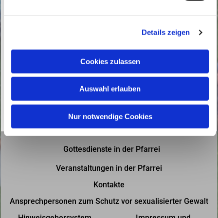
n
g
Details zeigen
s
a
u
Cookies zulassen
s
w
Auswahl erlauben
a
h
l
Nur notwendige Cookies
Gottesdienste in der Pfarrei
Veranstaltungen in der Pfarrei
Kontakte
Ansprechpersonen zum Schutz vor sexualisierter Gewalt
Hinweisgebersystem
Impressum und