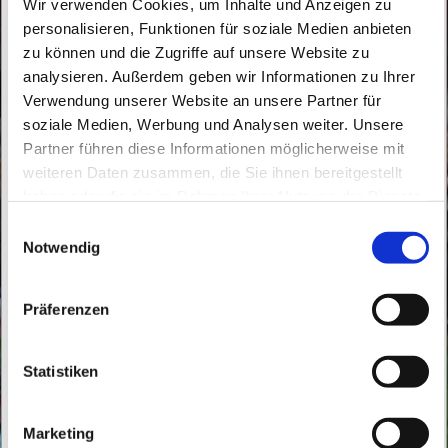
Wir verwenden Cookies, um Inhalte und Anzeigen zu
personalisieren, Funktionen für soziale Medien anbieten
zu können und die Zugriffe auf unsere Website zu
analysieren. Außerdem geben wir Informationen zu Ihrer
Verwendung unserer Website an unsere Partner für
soziale Medien, Werbung und Analysen weiter. Unsere
Partner führen diese Informationen möglicherweise mit
Donnerstag, 26. Dezember 2047, 10:00
weiteren Daten zusammen, die Sie ihnen bereitgestellt
Uhr
haben oder die sie im Rahmen Ihrer Nutzung der Dienste
gesammelt haben.
E
Herz Jesu, Bahnhofstraße 10, 16321
Notwendig
i
Bernau bei Berlin
n
w
Präferenzen
i
l
l
Statistiken
i
g
Marketing
u