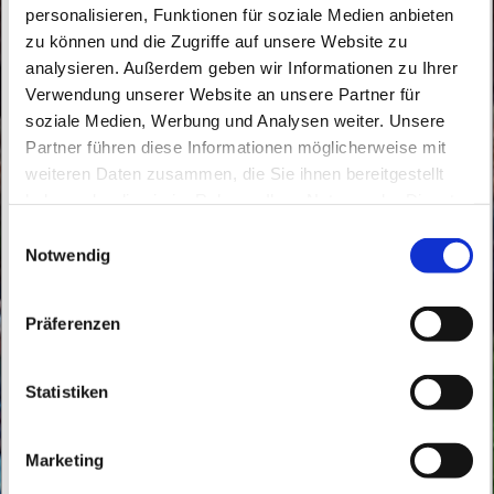
personalisieren, Funktionen für soziale Medien anbieten
zu können und die Zugriffe auf unsere Website zu
analysieren. Außerdem geben wir Informationen zu Ihrer
Verwendung unserer Website an unsere Partner für
soziale Medien, Werbung und Analysen weiter. Unsere
Partner führen diese Informationen möglicherweise mit
weiteren Daten zusammen, die Sie ihnen bereitgestellt
Sonntag, 26. Dezember 2049, 10:00 Uhr
haben oder die sie im Rahmen Ihrer Nutzung der Dienste
gesammelt haben.
E
Herz Jesu, Bahnhofstraße 10, 16321
Notwendig
i
Bernau bei Berlin
n
w
Präferenzen
i
l
l
Statistiken
i
g
Marketing
u