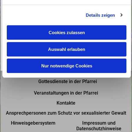
n
g
Details zeigen
s
a
u
Cookies zulassen
s
w
Auswahl erlauben
a
h
l
Nur notwendige Cookies
Gottesdienste in der Pfarrei
Veranstaltungen in der Pfarrei
Kontakte
Ansprechpersonen zum Schutz vor sexualisierter Gewalt
Hinweisgebersystem
Impressum und
Datenschutzhinweise