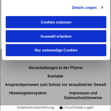
g
Details zeigen
s
a
u
Cookies zulassen
s
w
Auswahl erlauben
a
h
l
Nur notwendige Cookies
Gottesdienste in der Pfarrei
Veranstaltungen in der Pfarrei
Kontakte
Ansprechpersonen zum Schutz vor sexualisierter Gewalt
Hinweisgebersystem
Impressum und
Datenschutzhinweise
Datenschutzerklärung
ChurchDesk-Login