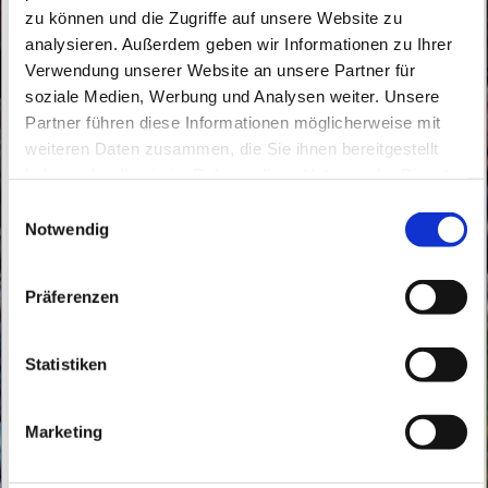
zu können und die Zugriffe auf unsere Website zu
analysieren. Außerdem geben wir Informationen zu Ihrer
Verwendung unserer Website an unsere Partner für
soziale Medien, Werbung und Analysen weiter. Unsere
Partner führen diese Informationen möglicherweise mit
Sonntag, 7. März 2027, 10:30 Uhr
weiteren Daten zusammen, die Sie ihnen bereitgestellt
haben oder die sie im Rahmen Ihrer Nutzung der Dienste
St. Konrad, Thälmannstraße 2, 16348
gesammelt haben.
E
Wandlitz
Notwendig
i
n
w
Präferenzen
i
l
l
Statistiken
i
g
Marketing
u
n