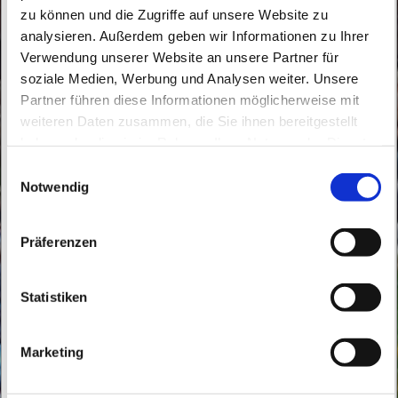
zu können und die Zugriffe auf unsere Website zu
analysieren. Außerdem geben wir Informationen zu Ihrer
Verwendung unserer Website an unsere Partner für
soziale Medien, Werbung und Analysen weiter. Unsere
Partner führen diese Informationen möglicherweise mit
Sonntag, 8. August 2027, 10:30 Uhr
weiteren Daten zusammen, die Sie ihnen bereitgestellt
haben oder die sie im Rahmen Ihrer Nutzung der Dienste
St. Konrad, Thälmannstraße 2, 16348
gesammelt haben.
E
Wandlitz
Notwendig
i
n
w
Präferenzen
i
l
l
Statistiken
i
g
Marketing
u
n