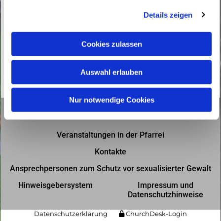
g
Details zeigen
s
a
u
Cookies zulassen
s
w
Auswahl erlauben
a
h
l
Nur notwendige Cookies
Gottesdienste in der Pfarrei
Veranstaltungen in der Pfarrei
Kontakte
Ansprechpersonen zum Schutz vor sexualisierter Gewalt
Hinweisgebersystem
Impressum und
Datenschutzhinweise
Datenschutzerklärung
ChurchDesk-Login