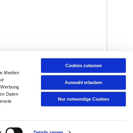
Cookies zulassen
le Medien
ir
Auswahl erlauben
, Werbung
ren Daten
Hinweisgebersystem
Impressum und
Nur notwendige Cookies
ienste
Datenschutzhinweise
g
Details zeigen