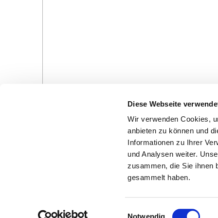
Diese Webseite verwende
Wir verwenden Cookies, um
anbieten zu können und di
Informationen zu Ihrer Ve
und Analysen weiter. Unse
Gottesdienste in der Pfarrei
Veranstaltungen in d
zusammen, die Sie ihnen b
Pfarrei
gesammelt haben.
E
Notwendig