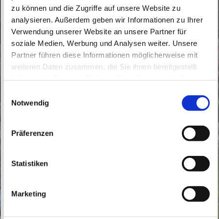
zu können und die Zugriffe auf unsere Website zu
analysieren. Außerdem geben wir Informationen zu Ihrer
Verwendung unserer Website an unsere Partner für
soziale Medien, Werbung und Analysen weiter. Unsere
Partner führen diese Informationen möglicherweise mit
Sonntag, 27. September 2026, 10:30 Uhr
weiteren Daten zusammen, die Sie ihnen bereitgestellt
haben oder die sie im Rahmen Ihrer Nutzung der Dienste
St. Konrad, Thälmannstraße 2, 16348
gesammelt haben.
E
Wandlitz
Notwendig
i
n
w
Präferenzen
i
l
l
Statistiken
i
g
Marketing
u
n