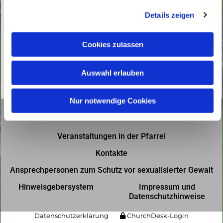
g
Details zeigen
s
a
u
Cookies zulassen
s
w
Auswahl erlauben
a
h
l
Nur notwendige Cookies
Gottesdienste in der Pfarrei
Veranstaltungen in der Pfarrei
Kontakte
Ansprechpersonen zum Schutz vor sexualisierter Gewalt
Hinweisgebersystem
Impressum und
Datenschutzhinweise
Datenschutzerklärung
ChurchDesk-Login