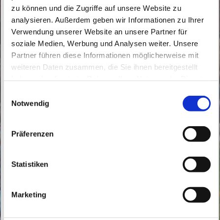
zu können und die Zugriffe auf unsere Website zu
analysieren. Außerdem geben wir Informationen zu Ihrer
Verwendung unserer Website an unsere Partner für
soziale Medien, Werbung und Analysen weiter. Unsere
Partner führen diese Informationen möglicherweise mit
Sonntag, 13. September 2026, 10:30 Uhr
weiteren Daten zusammen, die Sie ihnen bereitgestellt
haben oder die sie im Rahmen Ihrer Nutzung der Dienste
St. Konrad, Thälmannstraße 2, 16348
gesammelt haben.
E
Wandlitz
Notwendig
i
n
w
Präferenzen
i
l
l
Statistiken
i
g
Marketing
u
n