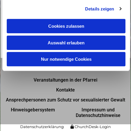
g
Details zeigen
s
a
u
Cookies zulassen
s
w
Auswahl erlauben
a
h
l
Nur notwendige Cookies
Gottesdienste in der Pfarrei
Veranstaltungen in der Pfarrei
Kontakte
Ansprechpersonen zum Schutz vor sexualisierter Gewalt
Hinweisgebersystem
Impressum und
Datenschutzhinweise
Datenschutzerklärung
ChurchDesk-Login