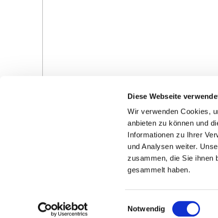
Diese Webseite verwende
Wir verwenden Cookies, um
anbieten zu können und di
Informationen zu Ihrer Ve
und Analysen weiter. Unse
zusammen, die Sie ihnen b
Gottesdienste in der Pfarrei
Veranstaltungen in d
gesammelt haben.
Pfarrei
E
Notwendig
i