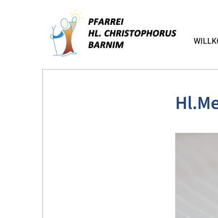
WILL
Hl.M