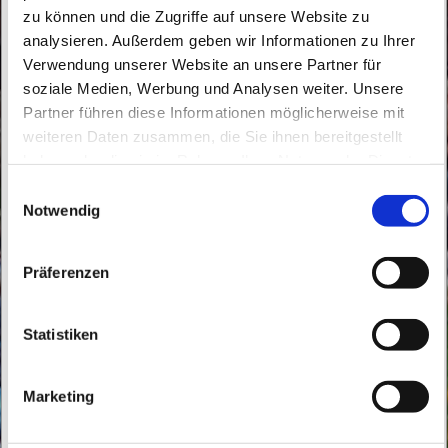
zu können und die Zugriffe auf unsere Website zu
analysieren. Außerdem geben wir Informationen zu Ihrer
Verwendung unserer Website an unsere Partner für
soziale Medien, Werbung und Analysen weiter. Unsere
Partner führen diese Informationen möglicherweise mit
Mittwoch, 15. Mai 2024, 18:00 - 19:00 Uhr
weiteren Daten zusammen, die Sie ihnen bereitgestellt
haben oder die sie im Rahmen Ihrer Nutzung der Dienste
Mater Dolorosa, Röbellweg 61, 13125
gesammelt haben.
E
Berlin
Notwendig
i
n
w
Präferenzen
i
l
l
Statistiken
i
g
Marketing
u
n