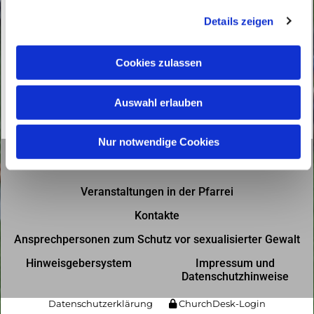
g
Details zeigen
s
a
u
Cookies zulassen
s
w
Auswahl erlauben
a
h
l
Nur notwendige Cookies
Gottesdienste in der Pfarrei
Veranstaltungen in der Pfarrei
Kontakte
Ansprechpersonen zum Schutz vor sexualisierter Gewalt
Hinweisgebersystem
Impressum und
Datenschutzhinweise
Datenschutzerklärung
ChurchDesk-Login