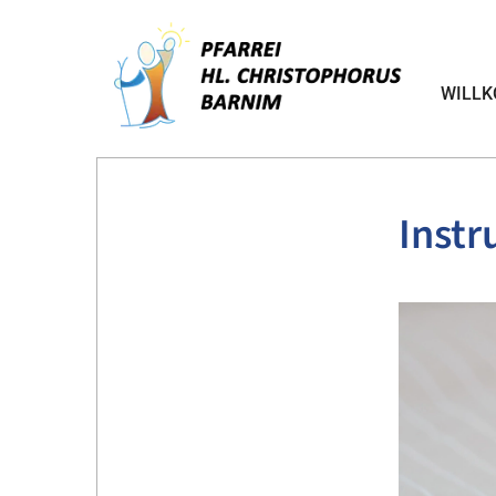
WILL
Instr