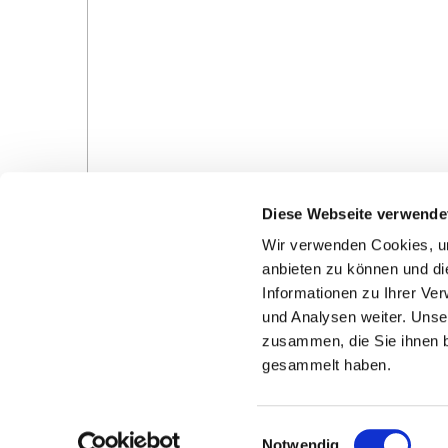
Diese Webseite verwende
Wir verwenden Cookies, um
anbieten zu können und di
Informationen zu Ihrer Ve
und Analysen weiter. Unse
Gottesdienste in der Pfarrei
Veranstaltungen in d
zusammen, die Sie ihnen b
Pfarrei
gesammelt haben.
E
Notwendig