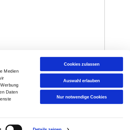
Cookies zulassen
le Medien
ir
Auswahl erlauben
, Werbung
ren Daten
Hinweisgebersystem
Impressum und
Nur notwendige Cookies
ienste
Datenschutzhinweise
g
Details zeigen